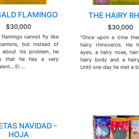
BALD FLAMINGO
THE HAIRY R
$30,000
$30,000
 flamingo cannot fly like
"Once upon a time the
anions, but instead of
hairy rhinoceros. He 
 about his problem, he
eyes, a hairy nose, hair
rs that he has a very
hairy body and a hair
ent... El ...
Until one day he met a ba
ETAS NAVIDAD -
HOJA