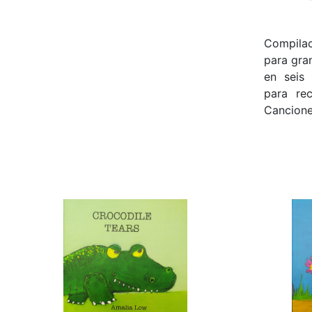
Compila
para gra
en seis 
para rec
Canciones