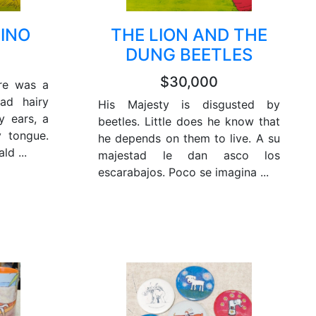
HINO
THE LION AND THE
DUNG BEETLES
$30,000
re was a
had hairy
His Majesty is disgusted by
y ears, a
beetles. Little does he know that
y tongue.
he depends on them to live. A su
ld ...
majestad le dan asco los
escarabajos. Poco se imagina ...