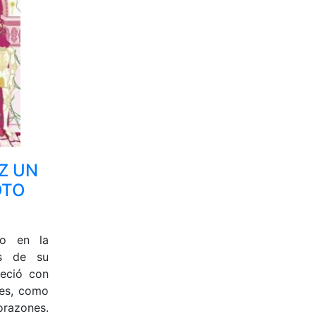
Z UN
OTO
io en la
es de su
eció con
les, como
orazones.