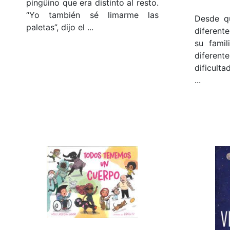
pingüino que era distinto al resto.
“Yo también sé limarme las
Desde qu
paletas”, dijo el ...
diferent
su famil
difere
dificult
...