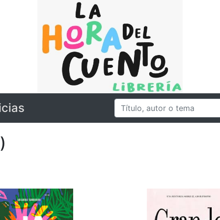
icias
)