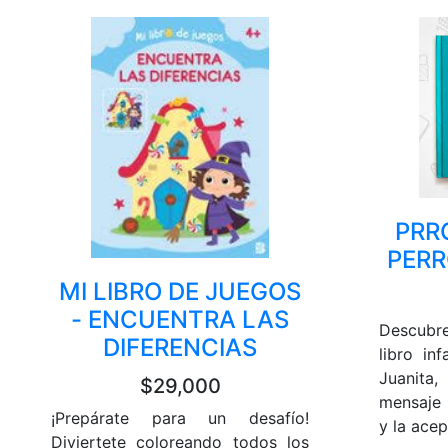
PRR
PERR
MI LIBRO DE JUEGOS
- ENCUENTRA LAS
Descubre
DIFERENCIAS
libro in
Juanita
$29,000
mensaje 
¡Prepárate para un desafío!
y la acep
Diviertete coloreando todos los