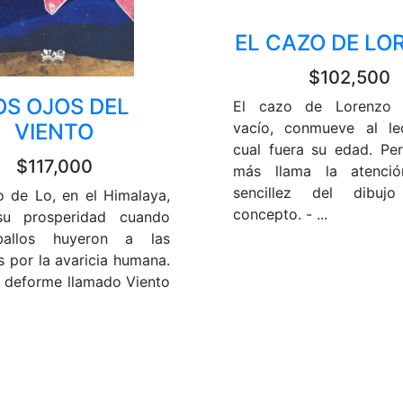
EL CAZO DE LO
$102,500
OS OJOS DEL
El cazo de Lorenzo 
VIENTO
vacío, conmueve al le
cual fuera su edad. Pe
$117,000
más llama la atenci
sencillez del dibuj
o de Lo, en el Himalaya,
concepto. - ...
su prosperidad cuando
ballos huyeron a las
 por la avaricia humana.
 deforme llamado Viento