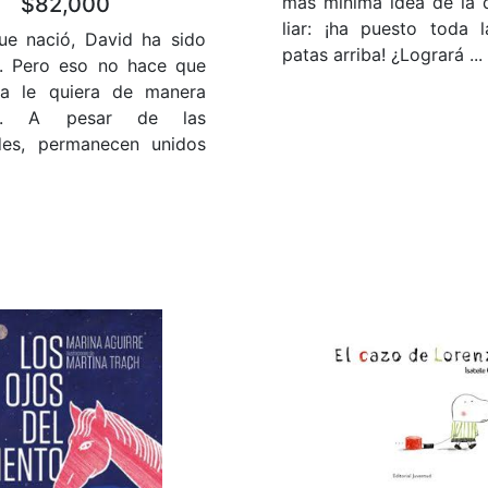
$82,000
más mínima idea de la 
liar: ¡ha puesto toda 
e nació, David ha sido
patas arriba! ¿Logrará ...
e. Pero eso no hace que
ia le quiera de manera
nte. A pesar de las
ades, permanecen unidos