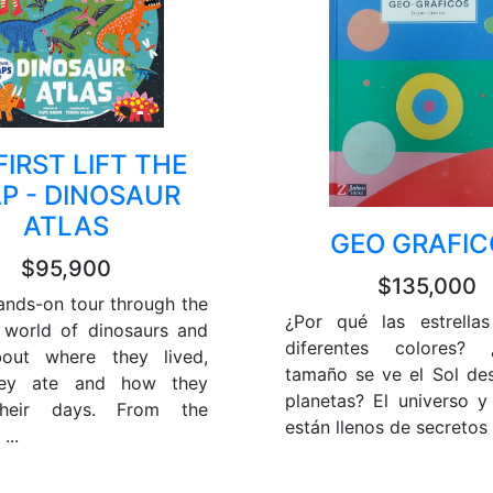
FIRST LIFT THE
P - DINOSAUR
ATLAS
GEO GRAFIC
$95,900
$135,000
ands-on tour through the
¿Por qué las estrella
world of dinosaurs and
diferentes colores?
bout where they lived,
tamaño se ve el Sol de
hey ate and how they
planetas? El universo y 
their days. From the
están llenos de secretos .
...