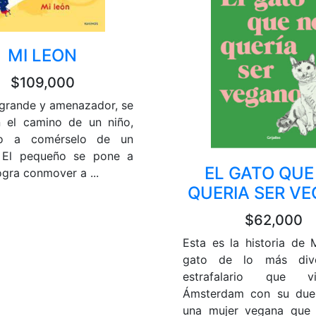
MI LEON
$109,000
 grande y amenazador, se
 el camino de un niño,
to a comérselo de un
 El pequeño se pone a
EL GATO QUE
logra conmover a ...
QUERIA SER V
$62,000
Esta es la historia de M
gato de lo más dive
estrafalario que 
Ámsterdam con su dueñ
una mujer vegana que 