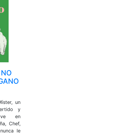
 NO
EGANO
íster, un
rtido y
vive en
a, Chef,
nunca le