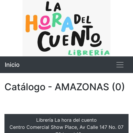
Inicio
Catálogo - AMAZONAS (0)
Librería La hora del cuento
Centro Comercial Show Place, Av Calle 147 No. 07