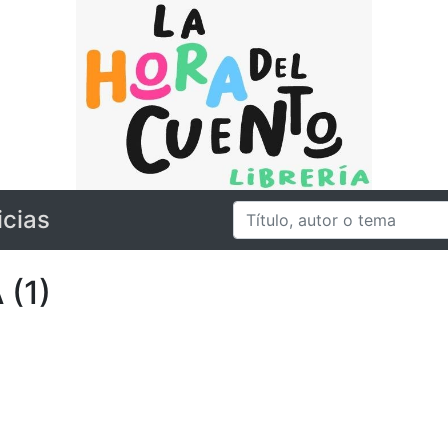
icias
(1)