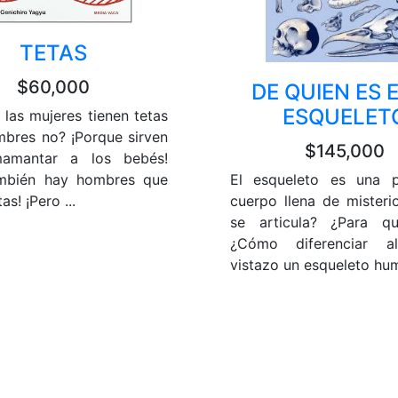
TETAS
$60,000
DE QUIEN ES 
ESQUELET
 las mujeres tienen tetas
mbres no? ¡Porque sirven
$145,000
amantar a los bebés!
El esqueleto es una p
ambién hay hombres que
cuerpo llena de mister
as! ¡Pero ...
se articula? ¿Para qu
¿Cómo diferenciar a
vistazo un esqueleto hum