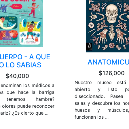
UERPO - A QUE
ANATOMIC
O LO SABIAS
$126,000
$40,000
Nuestro museo está 
enominan los médicos a
abierto y listo p
os que hace la barriga
diseccionado. Pasea
o tenemos hambre?
salas y descubre los n
 olores puede reconocer
huesos y músculo
ariz? ¿Es cierto que ...
funcionan los ...