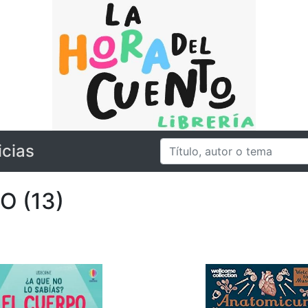
icias
O (13)