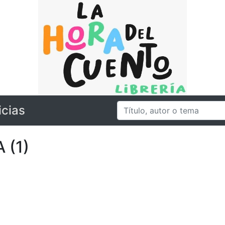
icias
 (1)